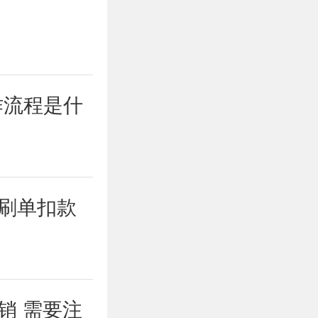
作流程是什
 刷单扣款
销 需要注